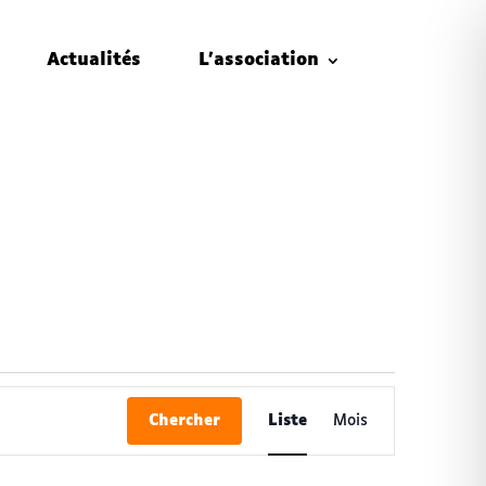
Actualités
L’association
Navigation
de
Chercher
Liste
Mois
vues
Évènement