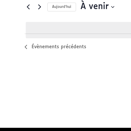
Rechercher
À venir
vues
Aujourd’hui
Évènements
Évènements
Sélectionnez
par
une
mot-
date.
clé.
Évènements
précédents