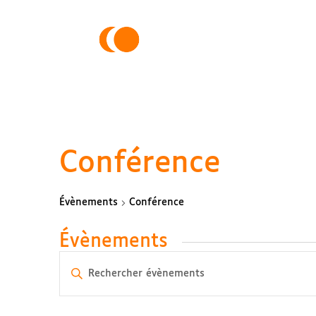
Conférence
Évènements
Conférence
Évènements
Recherche
Saisir
et
mot-
navigation
clé.
de